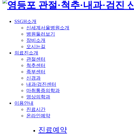
SSGH소개
신세계서울병원소개
병원둘러보기
장비소개
오시는길
의료진소개
관절센터
척추센터
족부센터
신경과
내과/검진센터
마취통증의학과
영상의학과
이용안내
진료시간
온라인예약
진료예약