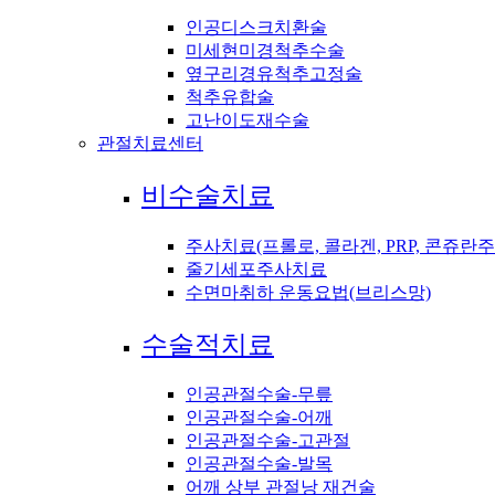
인공디스크치환술
미세현미경척추수술
옆구리경유척추고정술
척추유합술
고난이도재수술
관절치료센터
비수술치료
주사치료(프롤로, 콜라겐, PRP, 콘쥬란주
줄기세포주사치료
수면마취하 운동요법(브리스망)
수술적치료
인공관절수술-무릎
인공관절수술-어깨
인공관절수술-고관절
인공관절수술-발목
어깨 상부 관절낭 재건술