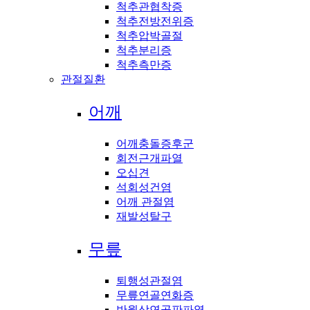
척추관협착증
척추전방전위증
척추압박골절
척추분리증
척추측만증
관절질환
어깨
어깨충돌증후군
회전근개파열
오십견
석회성건염
어깨 관절염
재발성탈구
무릎
퇴행성관절염
무릎연골연화증
반월상연골판파열