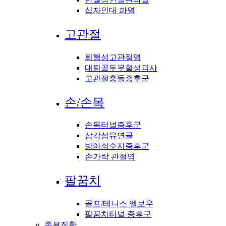
십자인대 파열
고관절
퇴행성고관절염
대퇴골두무혈성괴사
고관절충돌증후군
손/손목
손목터널증후군
삼각섬유연골
방아쇠수지증후군
손가락 관절염
팔꿈치
골프/테니스 엘보우
팔꿈치터널 증후군
족부질환